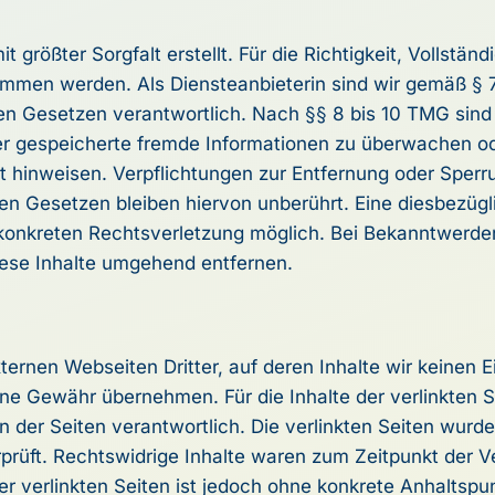
 größter Sorgfalt erstellt. Für die Richtigkeit, Vollständ
men werden. Als Diensteanbieterin sind wir gemäß § 7 
n Gesetzen verantwortlich. Nach §§ 8 bis 10 TMG sind 
 oder gespeicherte fremde Informationen zu überwachen 
eit hinweisen. Verpflichtungen zur Entfernung oder Sper
n Gesetzen bleiben hiervon unberührt. Eine diesbezügli
 konkreten Rechtsverletzung möglich. Bei Bekanntwerd
ese Inhalte umgehend entfernen.
ternen Webseiten Dritter, auf deren Inhalte wir keinen 
ne Gewähr übernehmen. Für die Inhalte der verlinkten Se
n der Seiten verantwortlich. Die verlinkten Seiten wurd
rüft. Rechtswidrige Inhalte waren zum Zeitpunkt der Ve
er verlinkten Seiten ist jedoch ohne konkrete Anhaltspu